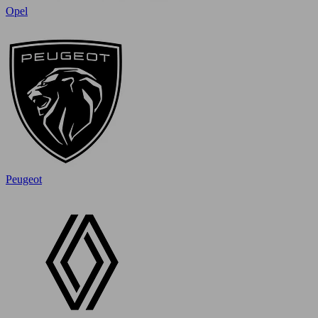
Opel
Peugeot