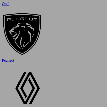
Opel
Peugeot