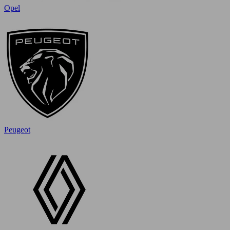
Opel
Peugeot