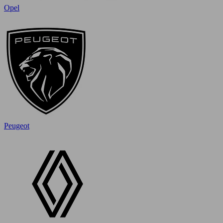
Opel
Peugeot