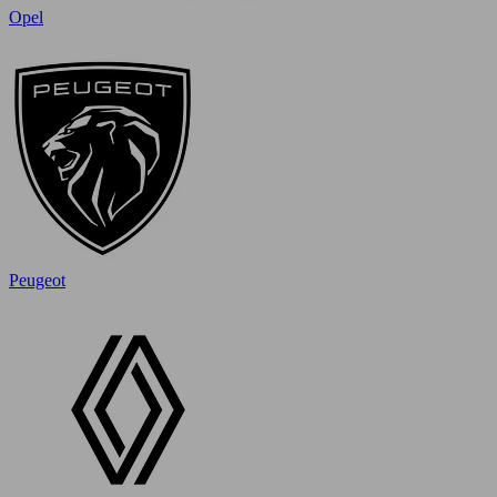
Opel
Peugeot