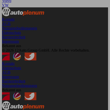
Volvo
VW
Kontakt
AGB
Nutzungsbedingungen
Datenschutz
Barrierefreiheit
Impressum
Bekannt aus
© 2026 12Auto Group GmbH. Alle Rechte vorbehalten.
Kontakt
Datenschutz
AGB
Impressum
Barrierefreiheit
Nutzungsbedingungen
Bekannt aus