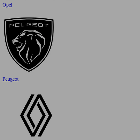
Opel
Peugeot