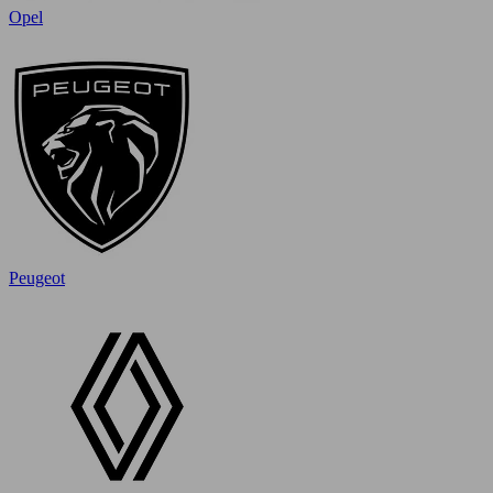
Opel
Peugeot