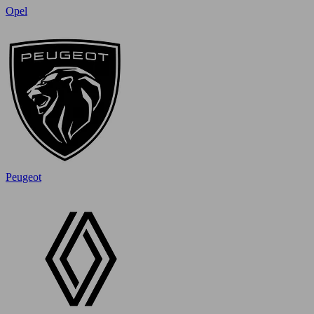
Opel
Peugeot