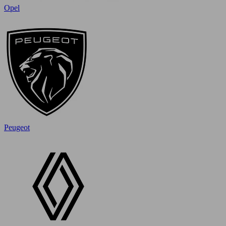
Opel
Peugeot