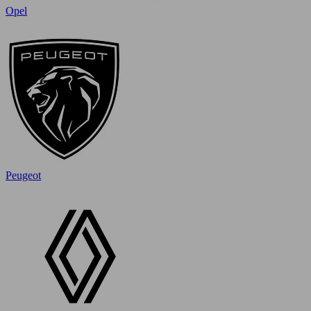
Opel
Peugeot