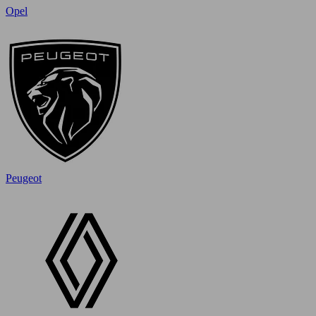
Opel
Peugeot