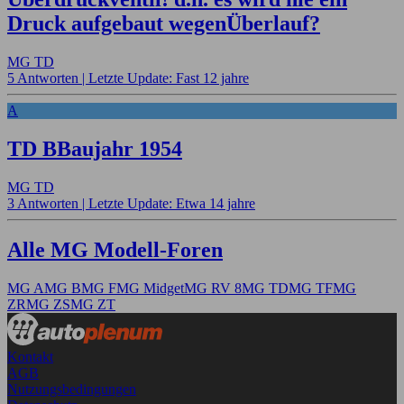
Druck aufgebaut wegenÜberlauf?
MG TD
5 Antworten |
Letzte Update: Fast 12 jahre
A
TD BBaujahr 1954
MG TD
3 Antworten |
Letzte Update: Etwa 14 jahre
Alle MG Modell-Foren
MG A
MG B
MG F
MG Midget
MG RV 8
MG TD
MG TF
MG
ZR
MG ZS
MG ZT
Kontakt
AGB
Nutzungsbedingungen