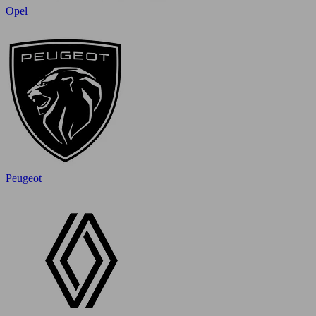
Opel
Peugeot