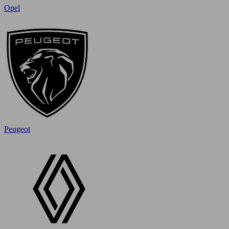
Opel
Peugeot