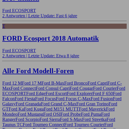
Ford ECOSPORT
2 Antworten |
Letzte Update: Fast 6 jahre
T
FORD Ecosport 2018 Automatik
Ford ECOSPORT
2 Antworten |
Letzte Update: Etwa 8 jahre
Alle Ford Modell-Foren
Ford 12 M
Ford 17 M
Ford B-Max
Ford Bronco
Ford Capri
Ford C-
Max
Ford Connect
Ford Consul Capri
Ford Cougar
Ford Courier
Ford
ECOSPORT
Ford Edge
Ford Escort
Ford Explorer
Ford F 650
Ford
Falcon
Ford Fiesta
Ford Focus
Ford Focus C-Max
Ford Fusion
Ford
Galaxy
Ford Granada
Ford Grand C-Max
Ford Gran Torino
Ford
GT
Ford Ka
Ford Kuga
Ford M151 MUTT
Ford Maverick
Ford
Mondeo
Ford Mustang
Ford OSI
Ford Probe
Ford Puma
Ford
Ranger
Ford Scorpio
Ford Sierra
Ford S-Max
Ford Streetka
Ford
Taunus TC
Ford Tourneo Connect
Ford Tourneo Courier
Ford