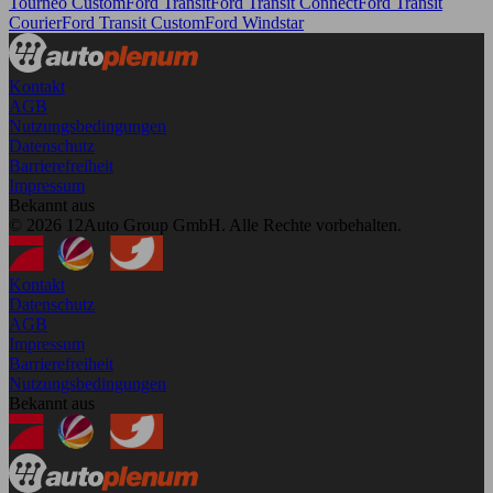
Tourneo Custom
Ford Transit
Ford Transit Connect
Ford Transit
Courier
Ford Transit Custom
Ford Windstar
Kontakt
AGB
Nutzungsbedingungen
Datenschutz
Barrierefreiheit
Impressum
Bekannt aus
© 2026 12Auto Group GmbH. Alle Rechte vorbehalten.
Kontakt
Datenschutz
AGB
Impressum
Barrierefreiheit
Nutzungsbedingungen
Bekannt aus