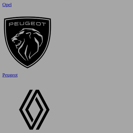
Opel
Peugeot