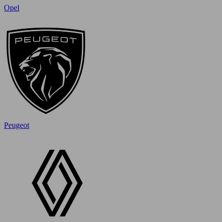
Opel
Peugeot