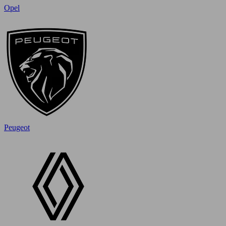
Opel
Peugeot