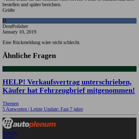
bestellen und später berichten.
Grüße
D
DentPolisher
January 10, 2019
Eine Rückmeldung wäre nicht schlecht.
Ähnliche Fragen
L
HELP! Verkaufsvertrag unterschrieben,
Käufer hat Fehrzeugbrief mitgenommen!
Themen
5 Antworten |
Letzte Update: Fast 7 jahre
Kontakt
AGB