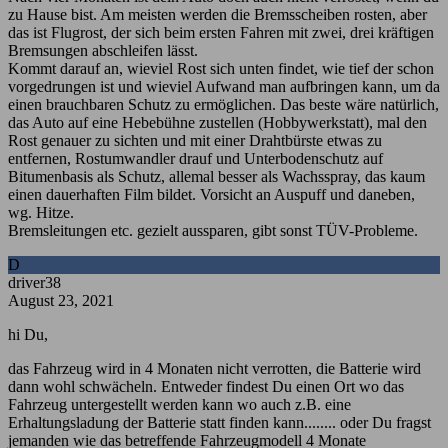
zu Hause bist. Am meisten werden die Bremsscheiben rosten, aber
das ist Flugrost, der sich beim ersten Fahren mit zwei, drei kräftigen
Bremsungen abschleifen lässt.
Kommt darauf an, wieviel Rost sich unten findet, wie tief der schon
vorgedrungen ist und wieviel Aufwand man aufbringen kann, um da
einen brauchbaren Schutz zu ermöglichen. Das beste wäre natürlich,
das Auto auf eine Hebebühne zustellen (Hobbywerkstatt), mal den
Rost genauer zu sichten und mit einer Drahtbürste etwas zu
entfernen, Rostumwandler drauf und Unterbodenschutz auf
Bitumenbasis als Schutz, allemal besser als Wachsspray, das kaum
einen dauerhaften Film bildet. Vorsicht an Auspuff und daneben,
wg. Hitze.
Bremsleitungen etc. gezielt aussparen, gibt sonst TÜV-Probleme.
D
driver38
August 23, 2021
hi Du,
das Fahrzeug wird in 4 Monaten nicht verrotten, die Batterie wird
dann wohl schwächeln. Entweder findest Du einen Ort wo das
Fahrzeug untergestellt werden kann wo auch z.B. eine
Erhaltungsladung der Batterie statt finden kann........ oder Du fragst
jemanden wie das betreffende Fahrzeugmodell 4 Monate