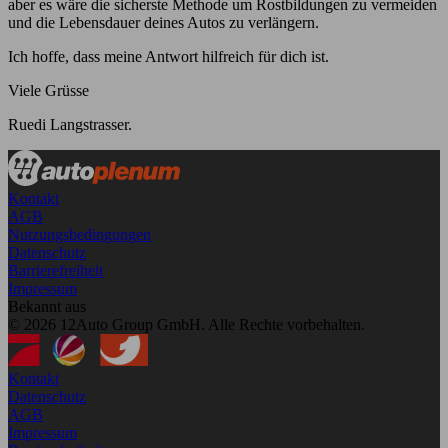
aber es wäre die sicherste Methode um Rostbildungen zu vermeiden
und die Lebensdauer deines Autos zu verlängern.
Ich hoffe, dass meine Antwort hilfreich für dich ist.
Viele Grüsse
Ruedi Langstrasser.
Kontakt
AGB
Nutzungsbedingungen
Datenschutz
Barrierefreiheit
Impressum
Bekannt aus
© 2026 12Auto Group GmbH. Alle Rechte vorbehalten.
Kontakt
Datenschutz
AGB
Impressum