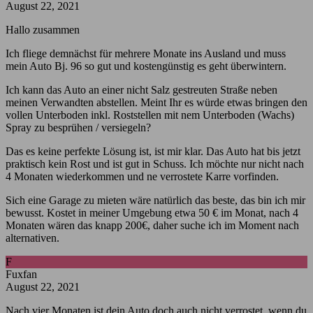
August 22, 2021
Hallo zusammen
Ich fliege demnächst für mehrere Monate ins Ausland und muss
mein Auto Bj. 96 so gut und kostengünstig es geht überwintern.
Ich kann das Auto an einer nicht Salz gestreuten Straße neben
meinen Verwandten abstellen. Meint Ihr es würde etwas bringen den
vollen Unterboden inkl. Roststellen mit nem Unterboden (Wachs)
Spray zu besprühen / versiegeln?
Das es keine perfekte Lösung ist, ist mir klar. Das Auto hat bis jetzt
praktisch kein Rost und ist gut in Schuss. Ich möchte nur nicht nach
4 Monaten wiederkommen und ne verrostete Karre vorfinden.
Sich eine Garage zu mieten wäre natürlich das beste, das bin ich mir
bewusst. Kostet in meiner Umgebung etwa 50 € im Monat, nach 4
Monaten wären das knapp 200€, daher suche ich im Moment nach
alternativen.
F
Fuxfan
August 22, 2021
Nach vier Monaten ist dein Auto doch auch nicht verrostet, wenn du