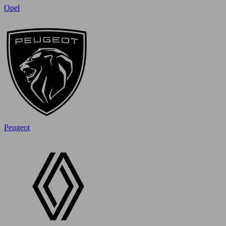
Opel
Peugeot