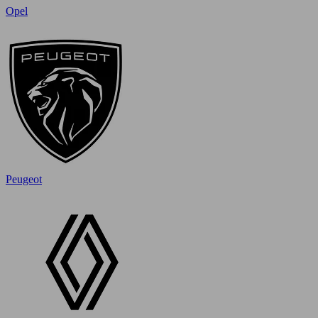
Opel
Peugeot