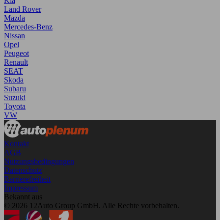
Kia
Land Rover
Mazda
Mercedes-Benz
Nissan
Opel
Peugeot
Renault
SEAT
Skoda
Subaru
Suzuki
Toyota
VW
Kontakt
AGB
Nutzungsbedingungen
Datenschutz
Barrierefreiheit
Impressum
Bekannt aus
© 2026 12Auto Group GmbH. Alle Rechte vorbehalten.