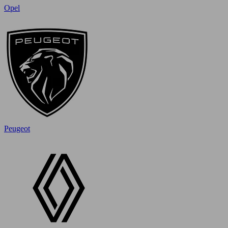
Opel
Peugeot