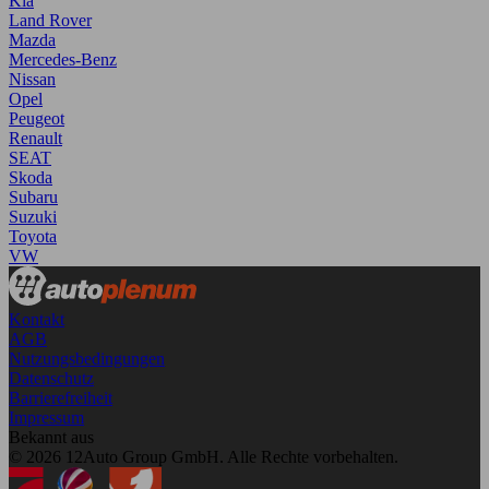
Kia
Land Rover
Mazda
Mercedes-Benz
Nissan
Opel
Peugeot
Renault
SEAT
Skoda
Subaru
Suzuki
Toyota
VW
Kontakt
AGB
Nutzungsbedingungen
Datenschutz
Barrierefreiheit
Impressum
Bekannt aus
© 2026 12Auto Group GmbH. Alle Rechte vorbehalten.