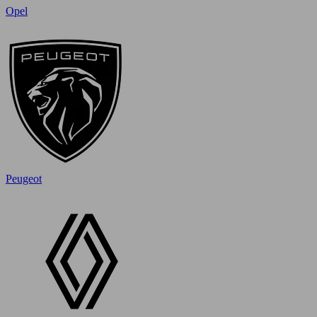
Opel
Peugeot