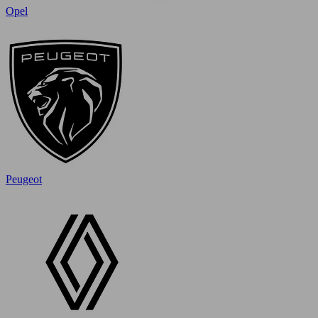
Opel
Peugeot