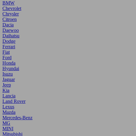
BMW
Chevrolet
Chrysler
Citroen
Dacia
Daewoo
Daihatsu
Dodge
Ferrari
Fiat
Ford
Honda
Hyundai
Isuzu
Jaguar
Jeep
Kia
Lancia
Land Rover
Lexus
Mazda
Mercedes-Benz
MG
MINI
Mitsubishi