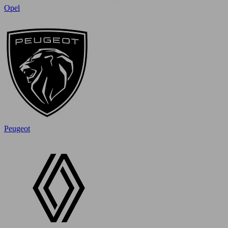
Opel
Peugeot