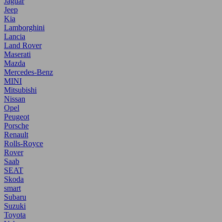
Jaguar
Jeep
Kia
Lamborghini
Lancia
Land Rover
Maserati
Mazda
Mercedes-Benz
MINI
Mitsubishi
Nissan
Opel
Peugeot
Porsche
Renault
Rolls-Royce
Rover
Saab
SEAT
Skoda
smart
Subaru
Suzuki
Toyota