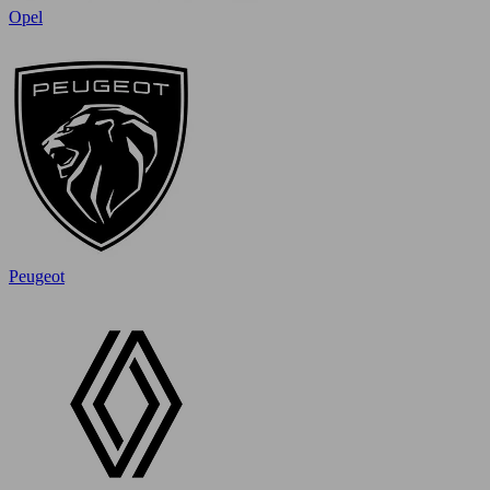
Opel
Peugeot