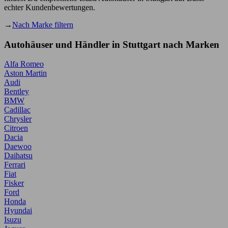
echter Kundenbewertungen.
→
Nach Marke filtern
Autohäuser und Händler in Stuttgart nach Marken
Alfa Romeo
Aston Martin
Audi
Bentley
BMW
Cadillac
Chrysler
Citroen
Dacia
Daewoo
Daihatsu
Ferrari
Fiat
Fisker
Ford
Honda
Hyundai
Isuzu