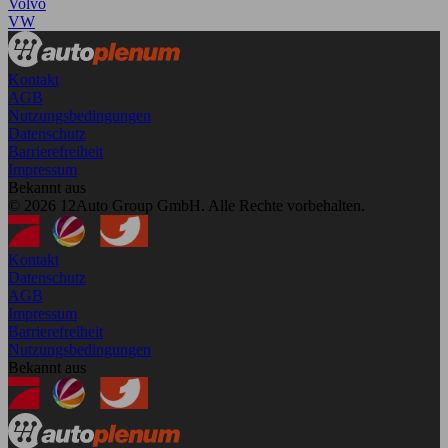
Volvo
VW
Kontakt
AGB
Nutzungsbedingungen
Datenschutz
Barrierefreiheit
Impressum
Bekannt aus
© 2026 12Auto Group GmbH. Alle Rechte vorbehalten.
Kontakt
Datenschutz
AGB
Impressum
Barrierefreiheit
Nutzungsbedingungen
Bekannt aus