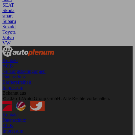
SEAT
Skoda
smart
Subaru
Suzuki
Toyota
Volvo
VW
Kontakt
AGB
Nutzungsbedingungen
Datenschutz
Barrierefreiheit
Impressum
Bekannt aus
© 2026 12Auto Group GmbH. Alle Rechte vorbehalten.
Kontakt
Datenschutz
AGB
Impressum