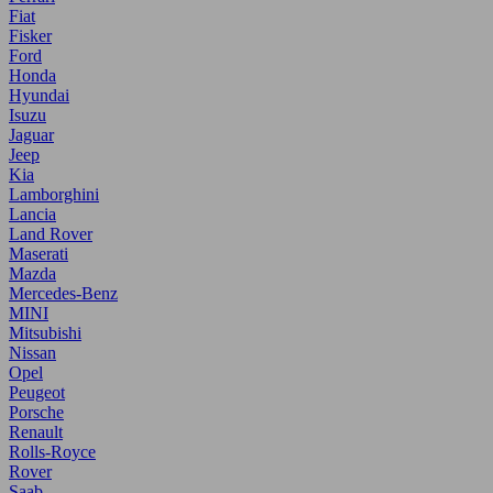
Fiat
Fisker
Ford
Honda
Hyundai
Isuzu
Jaguar
Jeep
Kia
Lamborghini
Lancia
Land Rover
Maserati
Mazda
Mercedes-Benz
MINI
Mitsubishi
Nissan
Opel
Peugeot
Porsche
Renault
Rolls-Royce
Rover
Saab