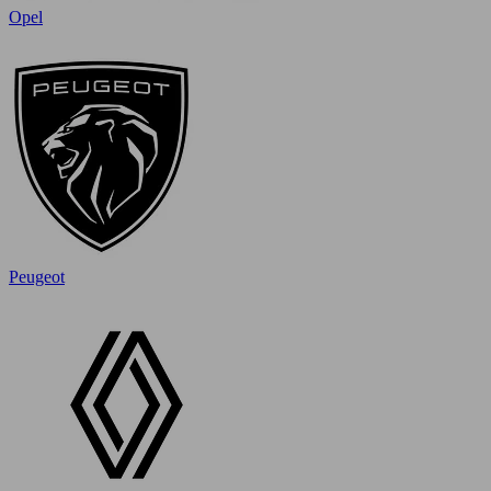
Opel
Peugeot