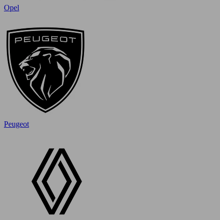
Opel
Peugeot