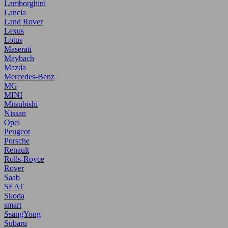
Lamborghini
Lancia
Land Rover
Lexus
Lotus
Maserati
Maybach
Mazda
Mercedes-Benz
MG
MINI
Mitsubishi
Nissan
Opel
Peugeot
Porsche
Renault
Rolls-Royce
Rover
Saab
SEAT
Skoda
smart
SsangYong
Subaru