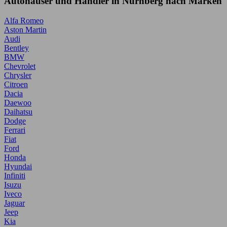
Autohäuser und Händler in Nürnberg nach Marken
Alfa Romeo
Aston Martin
Audi
Bentley
BMW
Chevrolet
Chrysler
Citroen
Dacia
Daewoo
Daihatsu
Dodge
Ferrari
Fiat
Ford
Honda
Hyundai
Infiniti
Isuzu
Iveco
Jaguar
Jeep
Kia