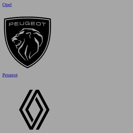
Opel
Peugeot