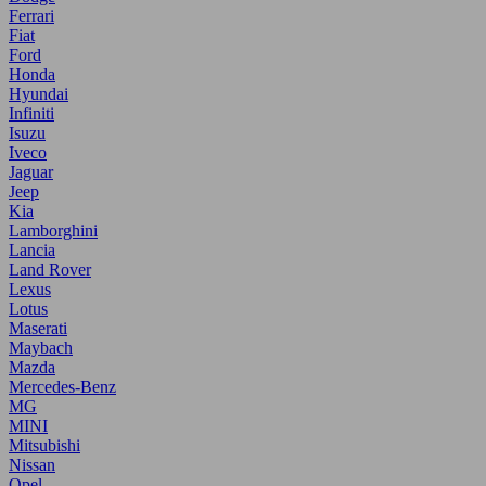
Ferrari
Fiat
Ford
Honda
Hyundai
Infiniti
Isuzu
Iveco
Jaguar
Jeep
Kia
Lamborghini
Lancia
Land Rover
Lexus
Lotus
Maserati
Maybach
Mazda
Mercedes-Benz
MG
MINI
Mitsubishi
Nissan
Opel