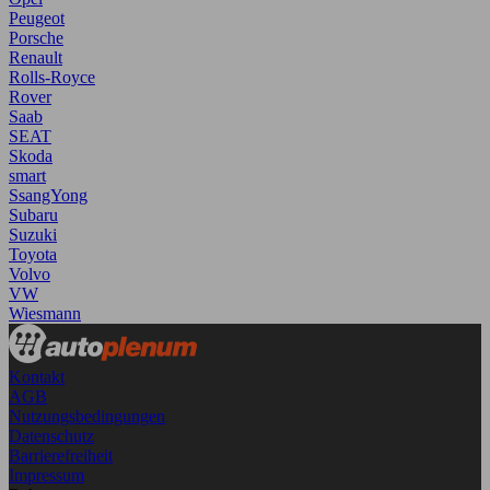
Peugeot
Porsche
Renault
Rolls-Royce
Rover
Saab
SEAT
Skoda
smart
SsangYong
Subaru
Suzuki
Toyota
Volvo
VW
Wiesmann
Kontakt
AGB
Nutzungsbedingungen
Datenschutz
Barrierefreiheit
Impressum