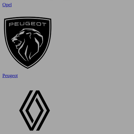
Opel
Peugeot