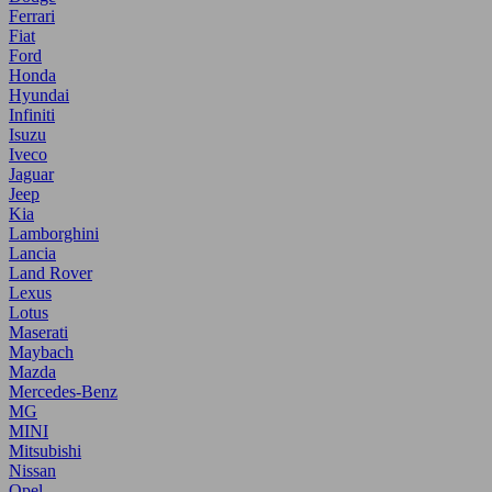
Ferrari
Fiat
Ford
Honda
Hyundai
Infiniti
Isuzu
Iveco
Jaguar
Jeep
Kia
Lamborghini
Lancia
Land Rover
Lexus
Lotus
Maserati
Maybach
Mazda
Mercedes-Benz
MG
MINI
Mitsubishi
Nissan
Opel