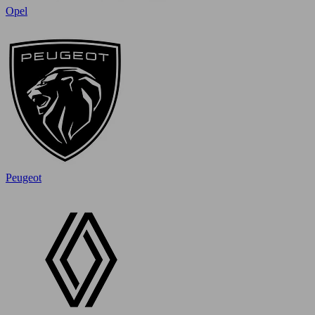
Opel
Peugeot