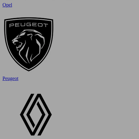
Opel
Peugeot