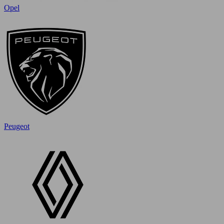
Opel
Peugeot