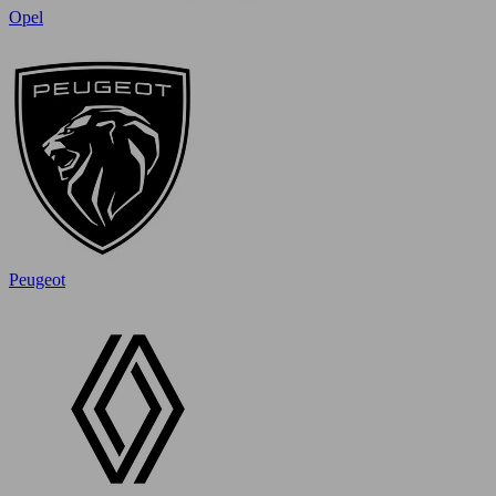
Opel
Peugeot