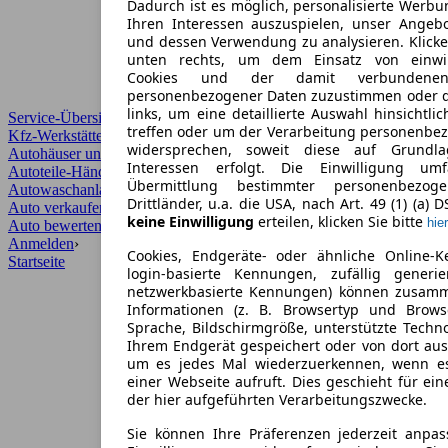
Dadurch ist es möglich, personalisierte Werb
Ihren Interessen auszuspielen, unser Angeb
und dessen Verwendung zu analysieren. Klicke
unten rechts, um dem Einsatz von einwill
Cookies und der damit verbundenen 
personenbezogener Daten zuzustimmen oder d
links, um eine detaillierte Auswahl hinsichtli
Service-Übersicht
treffen oder um der Verarbeitung personenbe
Kfz-Werkstätten
widersprechen, soweit diese auf Grundla
Autohäuser und Händler
Interessen erfolgt. Die Einwilligung um
Autoteile-Händler
Übermittlung bestimmter personenbezo
Autowaschanlagen
Drittländer, u.a. die USA, nach Art. 49 (1) (a) 
Auto verkaufen
›
keine Einwilligung
erteilen, klicken Sie bitte
hier
Auto bewerten
›
Anmelden
›
Cookies, Endgeräte- oder ähnliche Online-K
Startseite
login-basierte Kennungen, zufällig generi
netzwerkbasierte Kennungen) können zusam
Informationen (z. B. Browsertyp und Browse
Sprache, Bildschirmgröße, unterstützte Techno
Ihrem Endgerät gespeichert oder von dort au
um es jedes Mal wiederzuerkennen, wenn e
einer Webseite aufruft. Dies geschieht für ei
der hier aufgeführten Verarbeitungszwecke.
Sie können Ihre Präferenzen jederzeit anpas