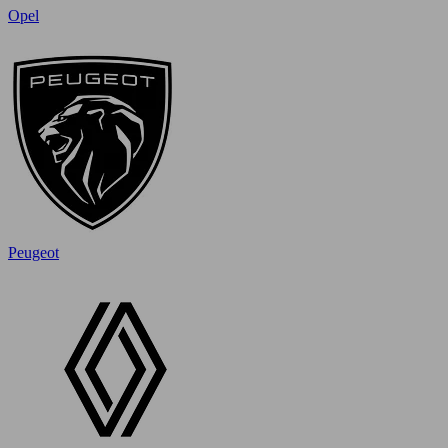
Opel
Peugeot