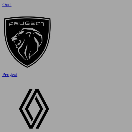
Opel
Peugeot