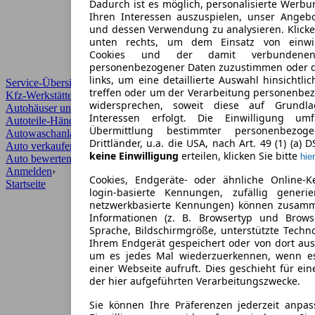
Dadurch ist es möglich, personalisierte Werb
Ihren Interessen auszuspielen, unser Angeb
und dessen Verwendung zu analysieren. Klicke
unten rechts, um dem Einsatz von einwill
Cookies und der damit verbundenen 
personenbezogener Daten zuzustimmen oder d
links, um eine detaillierte Auswahl hinsichtli
Service-Übersicht
treffen oder um der Verarbeitung personenbe
Kfz-Werkstätten
widersprechen, soweit diese auf Grundla
Autohäuser und Händler
Interessen erfolgt. Die Einwilligung um
Autoteile-Händler
Übermittlung bestimmter personenbezo
Autowaschanlagen
Drittländer, u.a. die USA, nach Art. 49 (1) (a) 
Auto verkaufen
›
keine Einwilligung
erteilen, klicken Sie bitte
hier
Auto bewerten
›
Anmelden
›
Cookies, Endgeräte- oder ähnliche Online-K
Startseite
login-basierte Kennungen, zufällig generi
netzwerkbasierte Kennungen) können zusam
Informationen (z. B. Browsertyp und Browse
Sprache, Bildschirmgröße, unterstützte Techno
Ihrem Endgerät gespeichert oder von dort au
um es jedes Mal wiederzuerkennen, wenn e
einer Webseite aufruft. Dies geschieht für ei
der hier aufgeführten Verarbeitungszwecke.
Sie können Ihre Präferenzen jederzeit anpas