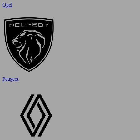
Opel
Peugeot