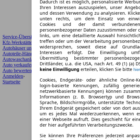
Dadurch ist es möglich, personalisierte Werb
Ihren Interessen auszuspielen, unser Angeb
und dessen Verwendung zu analysieren. Klicke
unten rechts, um dem Einsatz von einwill
Cookies und der damit verbundenen 
personenbezogener Daten zuzustimmen oder d
links, um eine detaillierte Auswahl hinsichtli
Service-Übersicht
treffen oder um der Verarbeitung personenbe
Kfz-Werkstätten
widersprechen, soweit diese auf Grundla
Autohäuser und Händler
Interessen erfolgt. Die Einwilligung um
Autoteile-Händler
Übermittlung bestimmter personenbezo
Autowaschanlagen
Drittländer, u.a. die USA, nach Art. 49 (1) (a) 
Auto verkaufen
›
keine Einwilligung
erteilen, klicken Sie bitte
hier
Auto bewerten
›
Anmelden
›
Cookies, Endgeräte- oder ähnliche Online-K
Startseite
login-basierte Kennungen, zufällig generi
netzwerkbasierte Kennungen) können zusam
Informationen (z. B. Browsertyp und Browse
Sprache, Bildschirmgröße, unterstützte Techno
Ihrem Endgerät gespeichert oder von dort au
um es jedes Mal wiederzuerkennen, wenn e
einer Webseite aufruft. Dies geschieht für ei
der hier aufgeführten Verarbeitungszwecke.
Sie können Ihre Präferenzen jederzeit anpas