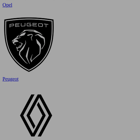
Opel
Peugeot