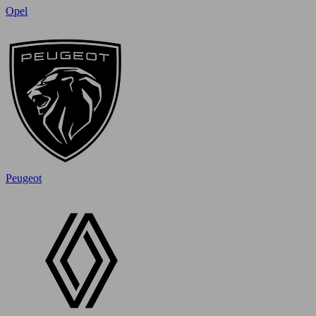
Opel
Peugeot