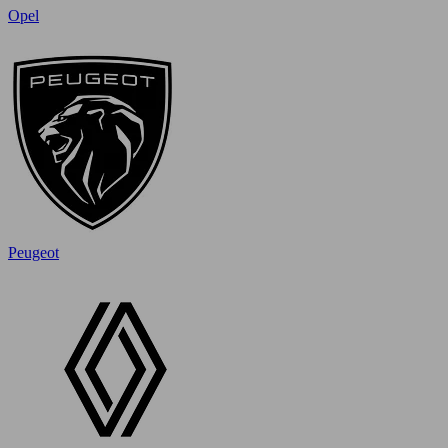
Opel
Peugeot