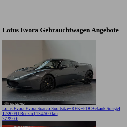
Lotus Evora Gebrauchtwagen Angebote
Lotus Evora Evora Sparco-Sportsitze+RFK+PDC+el.ank.Spiegel
12/2009 | Benzin | 134.500 km
37.990 €