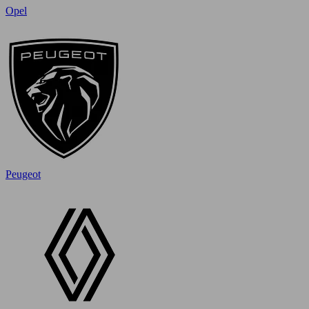
Opel
Peugeot