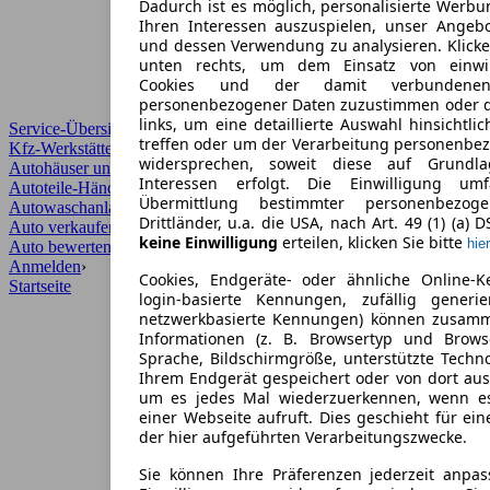
Dadurch ist es möglich, personalisierte Werb
Ihren Interessen auszuspielen, unser Angeb
und dessen Verwendung zu analysieren. Klicke
unten rechts, um dem Einsatz von einwill
Cookies und der damit verbundenen 
personenbezogener Daten zuzustimmen oder d
links, um eine detaillierte Auswahl hinsichtli
Service-Übersicht
treffen oder um der Verarbeitung personenbe
Kfz-Werkstätten
widersprechen, soweit diese auf Grundla
Autohäuser und Händler
Interessen erfolgt. Die Einwilligung um
Autoteile-Händler
Übermittlung bestimmter personenbezo
Autowaschanlagen
Drittländer, u.a. die USA, nach Art. 49 (1) (a) 
Auto verkaufen
›
keine Einwilligung
erteilen, klicken Sie bitte
hier
Auto bewerten
›
Anmelden
›
Cookies, Endgeräte- oder ähnliche Online-K
Startseite
login-basierte Kennungen, zufällig generi
netzwerkbasierte Kennungen) können zusam
Informationen (z. B. Browsertyp und Browse
Sprache, Bildschirmgröße, unterstützte Techno
Ihrem Endgerät gespeichert oder von dort au
um es jedes Mal wiederzuerkennen, wenn e
einer Webseite aufruft. Dies geschieht für ei
der hier aufgeführten Verarbeitungszwecke.
Sie können Ihre Präferenzen jederzeit anpas