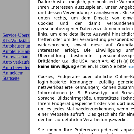
Dadurch ist es möglich, personalisierte Werb
Ihren Interessen auszuspielen, unser Angeb
und dessen Verwendung zu analysieren. Klicke
unten rechts, um dem Einsatz von einwill
Cookies und der damit verbundenen 
personenbezogener Daten zuzustimmen oder d
links, um eine detaillierte Auswahl hinsichtli
Service-Übersicht
treffen oder um der Verarbeitung personenbe
Kfz-Werkstätten
widersprechen, soweit diese auf Grundla
Autohäuser und Händler
Interessen erfolgt. Die Einwilligung um
Autoteile-Händler
Übermittlung bestimmter personenbezo
Autowaschanlagen
Drittländer, u.a. die USA, nach Art. 49 (1) (a) 
Auto verkaufen
›
keine Einwilligung
erteilen, klicken Sie bitte
hier
Auto bewerten
›
Anmelden
›
Cookies, Endgeräte- oder ähnliche Online-K
Startseite
login-basierte Kennungen, zufällig generi
netzwerkbasierte Kennungen) können zusam
Informationen (z. B. Browsertyp und Browse
Sprache, Bildschirmgröße, unterstützte Techno
Ihrem Endgerät gespeichert oder von dort au
um es jedes Mal wiederzuerkennen, wenn e
einer Webseite aufruft. Dies geschieht für ei
der hier aufgeführten Verarbeitungszwecke.
Sie können Ihre Präferenzen jederzeit anpas