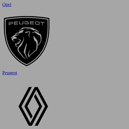
Opel
Peugeot