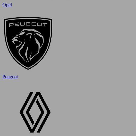
Opel
Peugeot