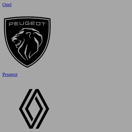
Opel
Peugeot