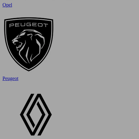
Opel
Peugeot