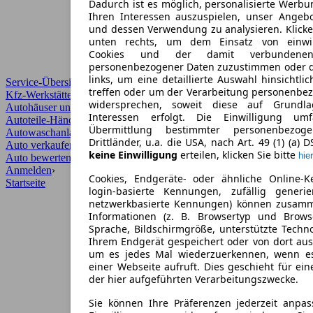
Dadurch ist es möglich, personalisierte Werb
Ihren Interessen auszuspielen, unser Angeb
und dessen Verwendung zu analysieren. Klicke
unten rechts, um dem Einsatz von einwill
Cookies und der damit verbundenen 
personenbezogener Daten zuzustimmen oder d
links, um eine detaillierte Auswahl hinsichtli
Service-Übersicht
treffen oder um der Verarbeitung personenbe
Kfz-Werkstätten
widersprechen, soweit diese auf Grundla
Autohäuser und Händler
Interessen erfolgt. Die Einwilligung um
Autoteile-Händler
Übermittlung bestimmter personenbezo
Autowaschanlagen
Drittländer, u.a. die USA, nach Art. 49 (1) (a) 
Auto verkaufen
›
keine Einwilligung
erteilen, klicken Sie bitte
hier
Auto bewerten
›
Anmelden
›
Cookies, Endgeräte- oder ähnliche Online-K
Startseite
login-basierte Kennungen, zufällig generi
netzwerkbasierte Kennungen) können zusam
Informationen (z. B. Browsertyp und Browse
Sprache, Bildschirmgröße, unterstützte Techno
Ihrem Endgerät gespeichert oder von dort au
um es jedes Mal wiederzuerkennen, wenn e
einer Webseite aufruft. Dies geschieht für ei
der hier aufgeführten Verarbeitungszwecke.
Sie können Ihre Präferenzen jederzeit anpas