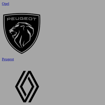
Opel
Peugeot