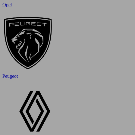
Opel
Peugeot