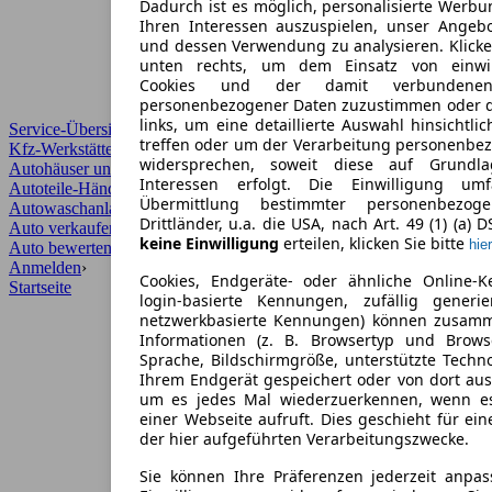
Dadurch ist es möglich, personalisierte Werb
Ihren Interessen auszuspielen, unser Angeb
und dessen Verwendung zu analysieren. Klicke
unten rechts, um dem Einsatz von einwill
Cookies und der damit verbundenen 
personenbezogener Daten zuzustimmen oder d
links, um eine detaillierte Auswahl hinsichtli
Service-Übersicht
treffen oder um der Verarbeitung personenbe
Kfz-Werkstätten
widersprechen, soweit diese auf Grundla
Autohäuser und Händler
Interessen erfolgt. Die Einwilligung um
Autoteile-Händler
Übermittlung bestimmter personenbezo
Autowaschanlagen
Drittländer, u.a. die USA, nach Art. 49 (1) (a) 
Auto verkaufen
›
keine Einwilligung
erteilen, klicken Sie bitte
hier
Auto bewerten
›
Anmelden
›
Cookies, Endgeräte- oder ähnliche Online-K
Startseite
login-basierte Kennungen, zufällig generi
netzwerkbasierte Kennungen) können zusam
Informationen (z. B. Browsertyp und Browse
Sprache, Bildschirmgröße, unterstützte Techno
Ihrem Endgerät gespeichert oder von dort au
um es jedes Mal wiederzuerkennen, wenn e
einer Webseite aufruft. Dies geschieht für ei
der hier aufgeführten Verarbeitungszwecke.
Sie können Ihre Präferenzen jederzeit anpas