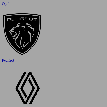
Opel
Peugeot