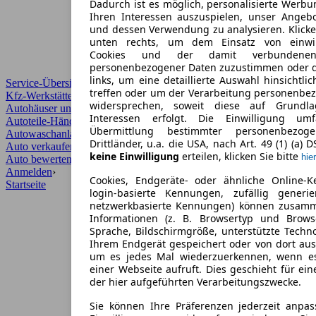
Dadurch ist es möglich, personalisierte Werb
Ihren Interessen auszuspielen, unser Angeb
und dessen Verwendung zu analysieren. Klicke
unten rechts, um dem Einsatz von einwill
Cookies und der damit verbundenen 
personenbezogener Daten zuzustimmen oder d
links, um eine detaillierte Auswahl hinsichtli
Service-Übersicht
treffen oder um der Verarbeitung personenbe
Kfz-Werkstätten
widersprechen, soweit diese auf Grundla
Autohäuser und Händler
Interessen erfolgt. Die Einwilligung um
Autoteile-Händler
Übermittlung bestimmter personenbezo
Autowaschanlagen
Drittländer, u.a. die USA, nach Art. 49 (1) (a) 
Auto verkaufen
›
keine Einwilligung
erteilen, klicken Sie bitte
hier
Auto bewerten
›
Anmelden
›
Cookies, Endgeräte- oder ähnliche Online-K
Startseite
login-basierte Kennungen, zufällig generi
netzwerkbasierte Kennungen) können zusam
Informationen (z. B. Browsertyp und Browse
Sprache, Bildschirmgröße, unterstützte Techno
Ihrem Endgerät gespeichert oder von dort au
um es jedes Mal wiederzuerkennen, wenn e
einer Webseite aufruft. Dies geschieht für ei
der hier aufgeführten Verarbeitungszwecke.
Sie können Ihre Präferenzen jederzeit anpas