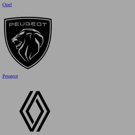
Opel
Peugeot