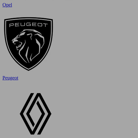
Opel
Peugeot