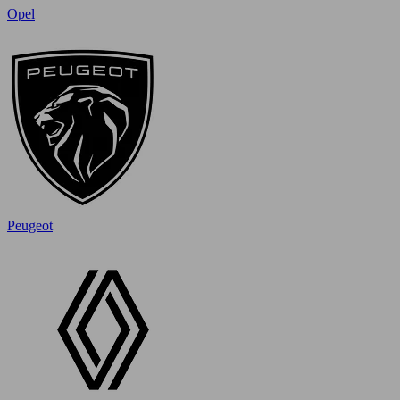
Opel
Peugeot