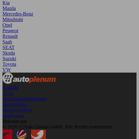
Kia
Mazda
Mercedes-Benz
Mitsubishi
Opel
Peugeot
Renault
Saab
SEAT
Skoda
Suzuki
Toyota
VW
Kontakt
AGB
Nutzungsbedingungen
Datenschutz
Barrierefreiheit
Impressum
Bekannt aus
© 2026 12Auto Group GmbH. Alle Rechte vorbehalten.