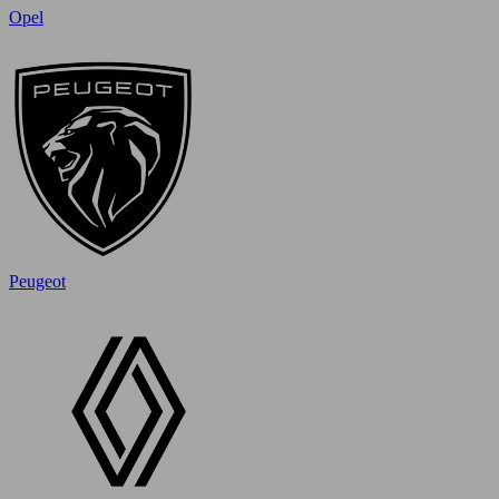
Opel
Peugeot