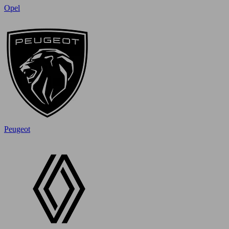
Opel
Peugeot