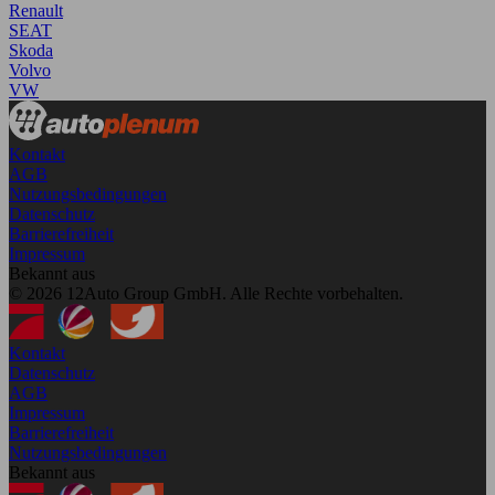
Renault
SEAT
Skoda
Volvo
VW
Kontakt
AGB
Nutzungsbedingungen
Datenschutz
Barrierefreiheit
Impressum
Bekannt aus
© 2026 12Auto Group GmbH. Alle Rechte vorbehalten.
Kontakt
Datenschutz
AGB
Impressum
Barrierefreiheit
Nutzungsbedingungen
Bekannt aus